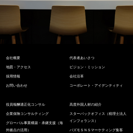
会社概要
代表者あいさつ
地図・アクセス
ビジョン・ミッション
採用情報
会社沿革
お問い合わせ
コーポレート・アイデンティティ
役員報酬適正化コンサル
高度外国人材の紹介
企業保険コンサルティング
スターバックオフィス（税理士法人
インフォランス）
グローバル事業構築・承継支援（海
外拠点の活用）
バズモＳＮＳマーケティング集客