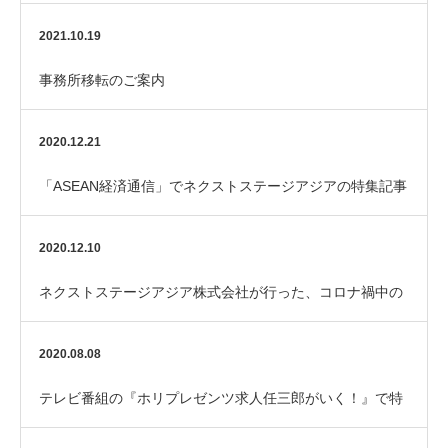
2021.10.19
事務所移転のご案内
2020.12.21
「ASEAN経済通信」でネクストステージアジアの特集記事
が組まれました
2020.12.10
ネクストステージアジア株式会社が行った、コロナ禍中の
レジデンストラックによる日本入国サポート人数が1…
2020.08.08
テレビ番組の『ホリプレゼンツ求人任三郎がいく！』で特